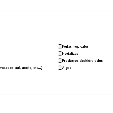
Frutas tropicales
Hortalizas
Productos deshidratados
asados (sal, aceite, etc...)
Algas