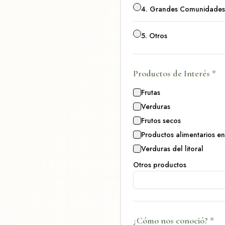
4.
Grandes Comunidades
5.
Otros
Productos de Interés
*
Frutas
Verduras
Frutos secos
Productos alimentarios env
Verduras del litoral
Otros productos
¿Cómo nos conoció?
*