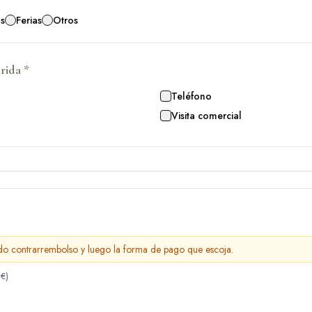
s
Ferias
Otros
rida
*
Teléfono
Visita comercial
ado contrarrembolso y luego la forma de pago que escoja.
2€)